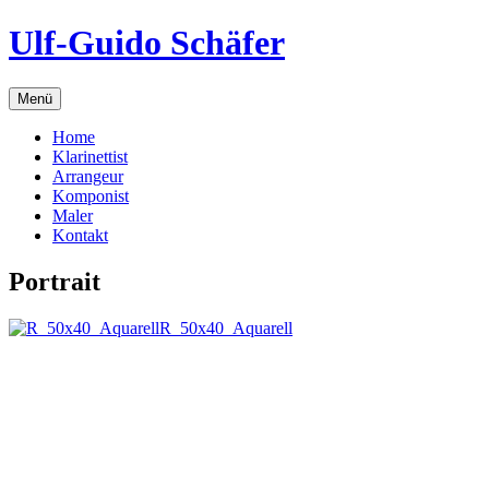
Zum
Ulf-Guido Schäfer
Inhalt
springen
Menü
Home
Klarinettist
Arrangeur
Komponist
Maler
Kontakt
Portrait
R_50x40_Aquarell