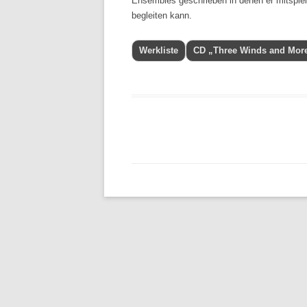
Ensembles geschrieben in denen er mitspiel
begleiten kann.
Werkliste
CD „Three Winds and Mor